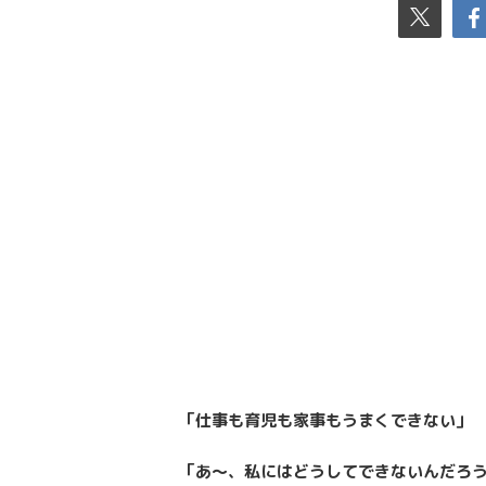
「
仕事
も育児も家事もうまくできな
い
」
「
あ〜
、私にはどうしてできないんだろ