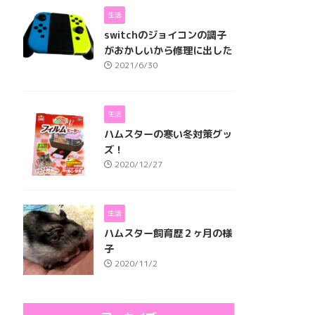
生活
switchのジョイコンの調子
がおかしいから修理に出した
2021/6/30
生活
ハムスターの寒い冬対策グッ
ズ！
2020/12/27
生活
ハムスター飼育歴２ヶ月の様
子
2020/11/2