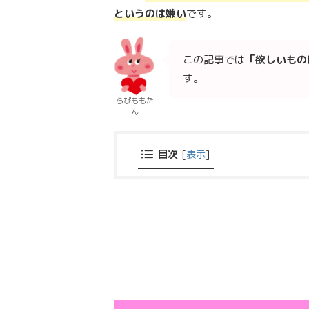
というのは嫌い
です。
この記事では
「欲しいもの
す。
らぴももた
ん
目次
[
表示
]