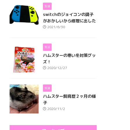
生活
switchのジョイコンの調子
がおかしいから修理に出した
2021/6/30
生活
ハムスターの寒い冬対策グッ
ズ！
2020/12/27
生活
ハムスター飼育歴２ヶ月の様
子
2020/11/2