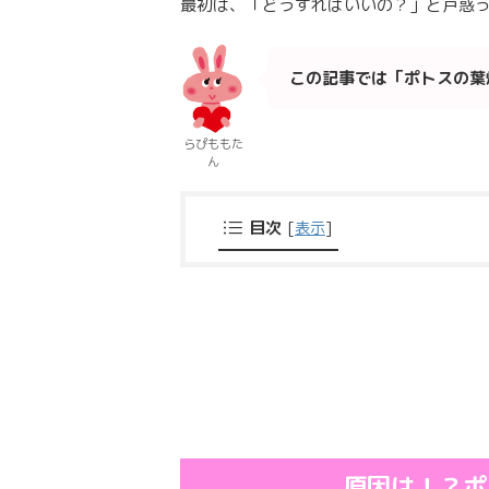
最初は、「どうすればいいの？」と戸惑
この記事では「ポトスの葉
らぴももた
ん
目次
[
表示
]
原因は！？ポ