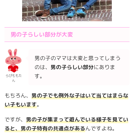
男の子らしい部分が大変
男の子のママは大変と思ってしまう
のは、
男の子らしい部分
にありま
す。
らぴももた
ん
もちろん、
男の子でも例外な子はいて当てはまらな
い子もいます
。
ですが、
男の子が集まって遊んでいる様子を見てい
ると、
男の子
特有の共通
点
がある
んですよね。