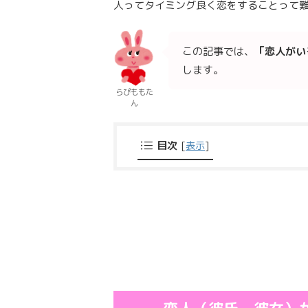
人ってタイミング良く恋をすることって
この記事では、
「恋人がい
します。
らぴももた
ん
目次
[
表示
]