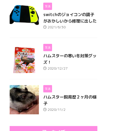
生活
switchのジョイコンの調子
がおかしいから修理に出した
2021/6/30
生活
ハムスターの寒い冬対策グッ
ズ！
2020/12/27
生活
ハムスター飼育歴２ヶ月の様
子
2020/11/2